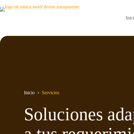
Saltar
al
contenido
Inic
Inicio
Servicios
Soluciones ada