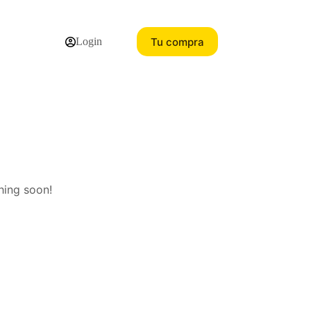
Tu compra
Login
hing soon!