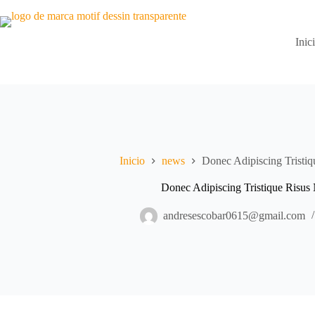
Saltar
al
contenido
Inic
Inicio
news
Donec Adipiscing Tristiq
Donec Adipiscing Tristique Risus
andresescobar0615@gmail.com