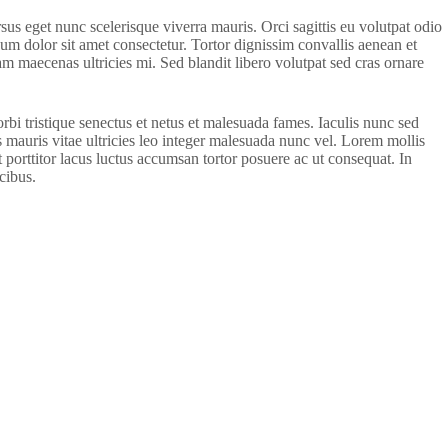
sus eget nunc scelerisque viverra mauris. Orci sagittis eu volutpat odio
sum dolor sit amet consectetur. Tortor dignissim convallis aenean et
iam maecenas ultricies mi. Sed blandit libero volutpat sed cras ornare
i tristique senectus et netus et malesuada fames. Iaculis nunc sed
 mauris vitae ultricies leo integer malesuada nunc vel. Lorem mollis
 porttitor lacus luctus accumsan tortor posuere ac ut consequat. In
cibus.