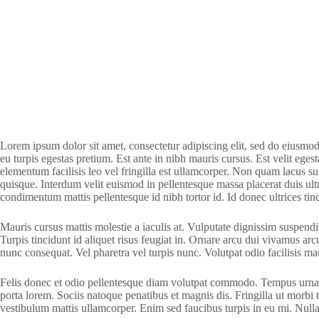
Lorem ipsum dolor sit amet, consectetur adipiscing elit, sed do eiusmo
eu turpis egestas pretium. Est ante in nibh mauris cursus. Est velit ege
elementum facilisis leo vel fringilla est ullamcorper. Non quam lacus 
quisque. Interdum velit euismod in pellentesque massa placerat duis ultr
condimentum mattis pellentesque id nibh tortor id. Id donec ultrices tin
Mauris cursus mattis molestie a iaculis at. Vulputate dignissim suspendis
Turpis tincidunt id aliquet risus feugiat in. Ornare arcu dui vivamus ar
nunc consequat. Vel pharetra vel turpis nunc. Volutpat odio facilisis maur
Felis donec et odio pellentesque diam volutpat commodo. Tempus urna et
porta lorem. Sociis natoque penatibus et magnis dis. Fringilla ut morbi t
vestibulum mattis ullamcorper. Enim sed faucibus turpis in eu mi. Nulla