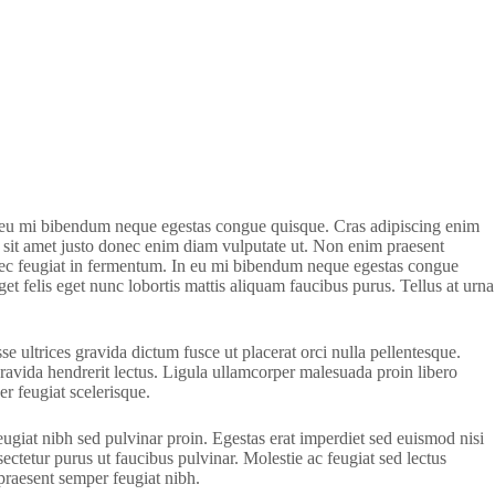
in eu mi bibendum neque egestas congue quisque. Cras adipiscing enim
tum sit amet justo donec enim diam vulputate ut. Non enim praesent
s nec feugiat in fermentum. In eu mi bibendum neque egestas congue
et felis eget nunc lobortis mattis aliquam faucibus purus. Tellus at urna
e ultrices gravida dictum fusce ut placerat orci nulla pellentesque.
gravida hendrerit lectus. Ligula ullamcorper malesuada proin libero
er feugiat scelerisque.
giat nibh sed pulvinar proin. Egestas erat imperdiet sed euismod nisi
sectetur purus ut faucibus pulvinar. Molestie ac feugiat sed lectus
 praesent semper feugiat nibh.