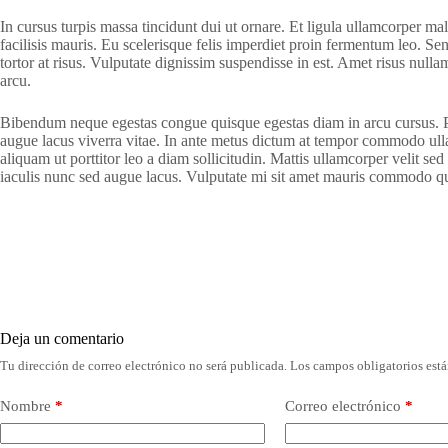
In cursus turpis massa tincidunt dui ut ornare. Et ligula ullamcorper m
facilisis mauris. Eu scelerisque felis imperdiet proin fermentum leo. S
tortor at risus. Vulputate dignissim suspendisse in est. Amet risus null
arcu.
Bibendum neque egestas congue quisque egestas diam in arcu cursus. Pha
augue lacus viverra vitae. In ante metus dictum at tempor commodo ullam
aliquam ut porttitor leo a diam sollicitudin. Mattis ullamcorper velit 
iaculis nunc sed augue lacus. Vulputate mi sit amet mauris commodo qu
Deja un comentario
Tu dirección de correo electrónico no será publicada.
Los campos obligatorios est
Nombre
*
Correo electrónico
*