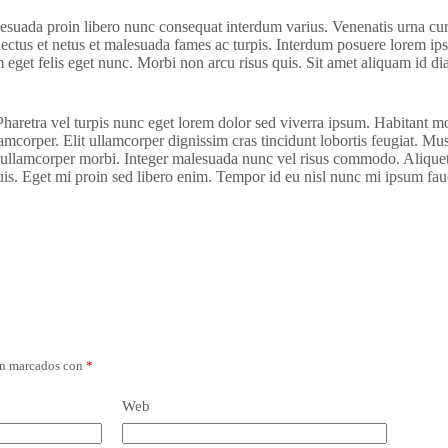
alesuada proin libero nunc consequat interdum varius. Venenatis urna cur
enectus et netus et malesuada fames ac turpis. Interdum posuere lorem ip
am eget felis eget nunc. Morbi non arcu risus quis. Sit amet aliquam id d
retra vel turpis nunc eget lorem dolor sed viverra ipsum. Habitant morb
corper. Elit ullamcorper dignissim cras tincidunt lobortis feugiat. Mus
sed ullamcorper morbi. Integer malesuada nunc vel risus commodo. Aliquet
is. Eget mi proin sed libero enim. Tempor id eu nisl nunc mi ipsum fau
án marcados con
*
Web