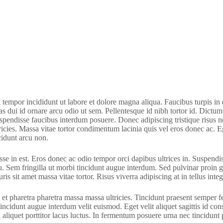
d tempor incididunt ut labore et dolore magna aliqua. Faucibus turpis 
stas dui id ornare arcu odio ut sem. Pellentesque id nibh tortor id. Dic
suspendisse faucibus interdum posuere. Donec adipiscing tristique risu
icies. Massa vitae tortor condimentum lacinia quis vel eros donec ac. Eg
cidunt arcu non.
se in est. Eros donec ac odio tempor orci dapibus ultrices in. Suspendiss
cu. Sem fringilla ut morbi tincidunt augue interdum. Sed pulvinar proin 
is sit amet massa vitae tortor. Risus viverra adipiscing at in tellus integ
 pharetra pharetra massa massa ultricies. Tincidunt praesent semper feu
incidunt augue interdum velit euismod. Eget velit aliquet sagittis id con
 aliquet porttitor lacus luctus. In fermentum posuere urna nec tincidunt